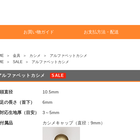
お買い物ガイド
お支払方法・配送
ME
金具
カシメ
アルファベットカシメ
ME
SALE
アルファベットカシメ
アルファベットカシメ
SALE
頭直径
10.5mm
足の長さ（首下）
6mm
対応生地厚（目安）
3～5mm
付属品
カシメキャップ（直径：9mm）