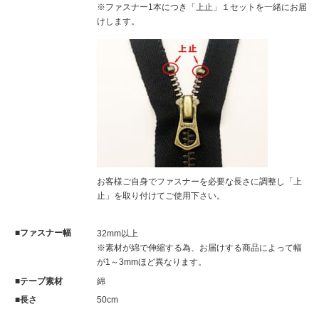
※ファスナー1本につき「上止」１セットを一緒にお届
けします。
お客様ご自身でファスナーを必要な長さに調整し「上
止」を取り付けてご使用下さい。
ファスナー幅
32mm以上
※素材が綿で伸縮する為、お届けする商品によって幅
が1～3mmほど異なります。
テープ素材
綿
長さ
50cm