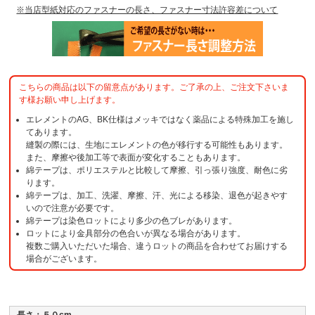
※当店型紙対応のファスナーの長さ、ファスナー寸法許容差について
こちらの商品は以下の留意点があります。ご了承の上、ご注文下さいま
す様お願い申し上げます。
エレメントのAG、BK仕様はメッキではなく薬品による特殊加工を施し
てあります。
縫製の際には、生地にエレメントの色が移行する可能性もあります。
また、摩擦や後加工等で表面が変化することもあります。
綿テープは、ポリエステルと比較して摩擦、引っ張り強度、耐色に劣
ります。
綿テープは、加工、洗濯、摩擦、汗、光による移染、退色が起きやす
いので注意が必要です。
綿テープは染色ロットにより多少の色ブレがあります。
ロットにより金具部分の色合いが異なる場合があります。
複数ご購入いただいた場合、違うロットの商品を合わせてお届けする
場合がございます。
長さ：５０cm