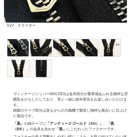
51V スライダー
ヴィンテージジッパーWALDESは金具部分が重厚感あふれる独特な雰
囲気をかもしだしており、革と一緒に経年変化をお楽しみいただけま
す。
綿製のテープ部分は昔ながらの力織機で製造し独特な風合いに仕上げ
た製品です。
「黒」
の綿テープに
「アンティークゴールド（AG）」、「黒
（BK）」
の金具を合わせ
「黒」
にこだわったファスナーです。
ファスナーの長さ調整をしやすい様に「上止」を取り付けていない状